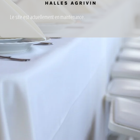
Le site est actuellement en maintenance.