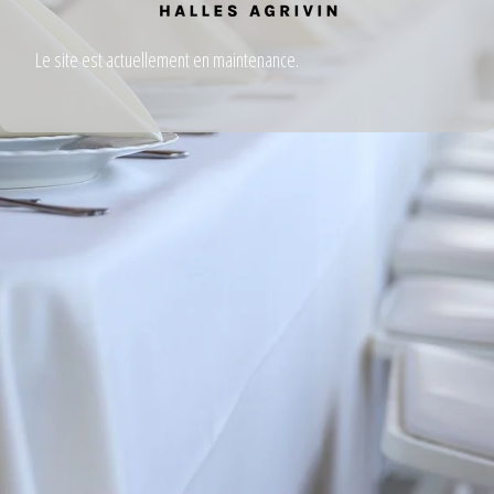
Le site est actuellement en maintenance.