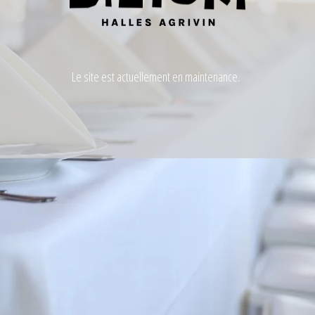
Le site est actuellement en maintenance.