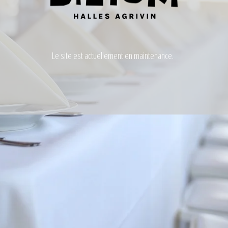
Le site est actuellement en maintenance.