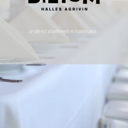
Le site est actuellement en maintenance.