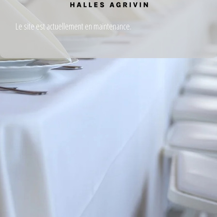
Le site est actuellement en maintenance.