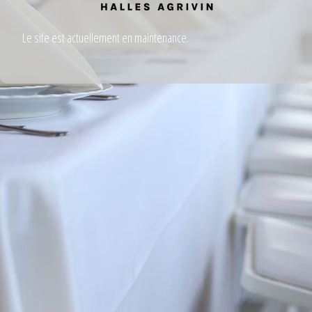
Le site est actuellement en maintenance.